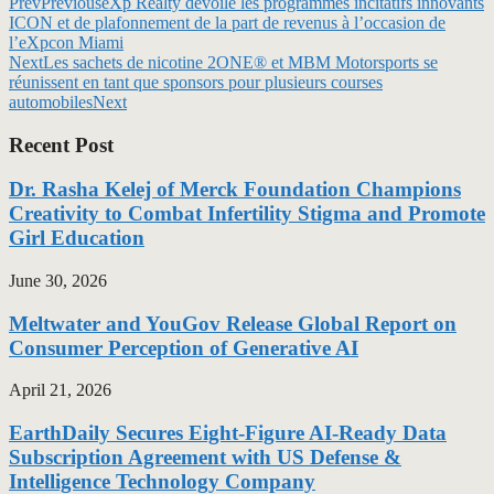
Prev
Previous
eXp Realty dévoile les programmes incitatifs innovants
ICON et de plafonnement de la part de revenus à l’occasion de
l’eXpcon Miami
Next
Les sachets de nicotine 2ONE® et MBM Motorsports se
réunissent en tant que sponsors pour plusieurs courses
automobiles
Next
Recent Post
Dr. Rasha Kelej of Merck Foundation Champions
Creativity to Combat Infertility Stigma and Promote
Girl Education
June 30, 2026
Meltwater and YouGov Release Global Report on
Consumer Perception of Generative AI
April 21, 2026
EarthDaily Secures Eight-Figure AI-Ready Data
Subscription Agreement with US Defense &
Intelligence Technology Company