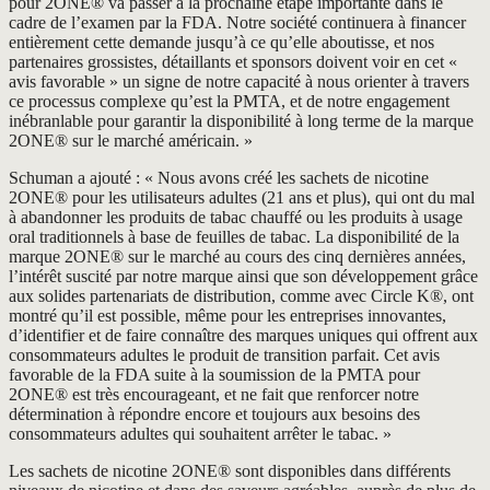
pour 2ONE® va passer à la prochaine étape importante dans le
cadre de l’examen par la FDA. Notre société continuera à financer
entièrement cette demande jusqu’à ce qu’elle aboutisse, et nos
partenaires grossistes, détaillants et sponsors doivent voir en cet «
avis favorable » un signe de notre capacité à nous orienter à travers
ce processus complexe qu’est la PMTA, et de notre engagement
inébranlable pour garantir la disponibilité à long terme de la marque
2ONE® sur le marché américain. »
Schuman a ajouté : « Nous avons créé les sachets de nicotine
2ONE® pour les utilisateurs adultes (21 ans et plus), qui ont du mal
à abandonner les produits de tabac chauffé ou les produits à usage
oral traditionnels à base de feuilles de tabac. La disponibilité de la
marque 2ONE® sur le marché au cours des cinq dernières années,
l’intérêt suscité par notre marque ainsi que son développement grâce
aux solides partenariats de distribution, comme avec Circle K®, ont
montré qu’il est possible, même pour les entreprises innovantes,
d’identifier et de faire connaître des marques uniques qui offrent aux
consommateurs adultes le produit de transition parfait. Cet avis
favorable de la FDA suite à la soumission de la PMTA pour
2ONE® est très encourageant, et ne fait que renforcer notre
détermination à répondre encore et toujours aux besoins des
consommateurs adultes qui souhaitent arrêter le tabac. »
Les sachets de nicotine 2ONE® sont disponibles dans différents